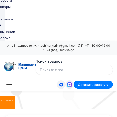
овости
Товары
В
Наличии
О
Компании
ервис
📍 г. Владивосток
✉️ machinaryprim@gmail.com
⏰ Пн–Пт 10:00–19:00
📞 +7 (908) 982-31-00
Поиск товаров
Оставить заявку
Оставить заявку