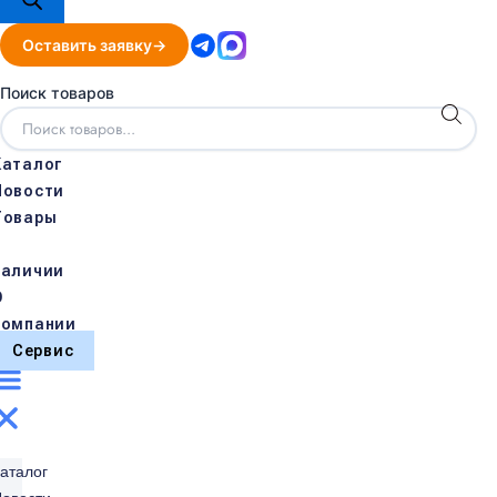
Оставить заявку
Поиск товаров
Каталог
Новости
Товары
в
наличии
О
компании
Сервис
аталог