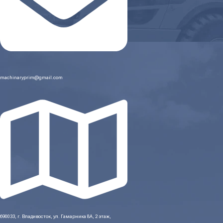
machinaryprim@gmail.com
690033, г. Владивосток, ул. Гамарника 8А, 2 этаж,