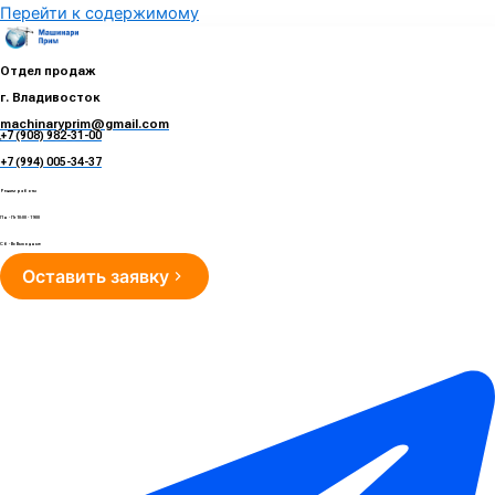
Перейти к содержимому
Отдел продаж
г. Владивосток
machinaryprim@gmail.com
+7 (908) 982-31-00
е
+7 (994) 005-34-37
Режим работы
Пн - Пт 10:00 - 19:00
Сб - Вс Выходные
Оставить заявку