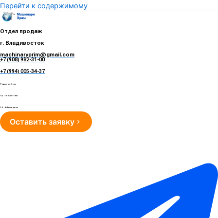
Перейти к содержимому
Отдел продаж
г. Владивосток
machinaryprim@gmail.com
+7 (908) 982-31-00
е
+7 (994) 005-34-37
Режим работы
Пн - Пт 10:00 - 19:00
Сб - Вс Выходные
Оставить заявку