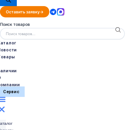
Оставить заявку
Поиск товаров
Каталог
Новости
Товары
в
наличии
О
компании
Сервис
аталог