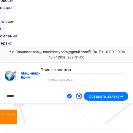
овости
Товары
В
Наличии
О
Компании
ервис
📍 г. Владивосток
✉️ machinaryprim@gmail.com
⏰ Пн–Пт 10:00–19:00
📞 +7 (908) 982-31-00
Поиск товаров
Оставить заявку
Оставить заявку