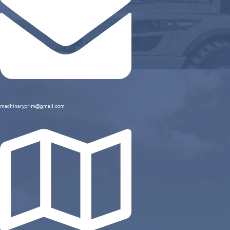
machinaryprim@gmail.com