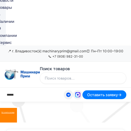
овости
Товары
В
Наличии
О
Компании
ервис
📍 г. Владивосток
✉️ machinaryprim@gmail.com
⏰ Пн–Пт 10:00–19:00
📞 +7 (908) 982-31-00
Поиск товаров
Оставить заявку
Оставить заявку