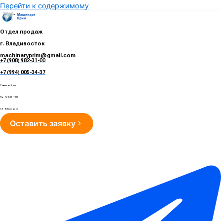
Перейти к содержимому
Отдел продаж
г. Владивосток
machinaryprim@gmail.com
+7 (908) 982-31-00
е
+7 (994) 005-34-37
Режим работы
Пн - Пт 10:00 - 19:00
Сб - Вс Выходные
Оставить заявку