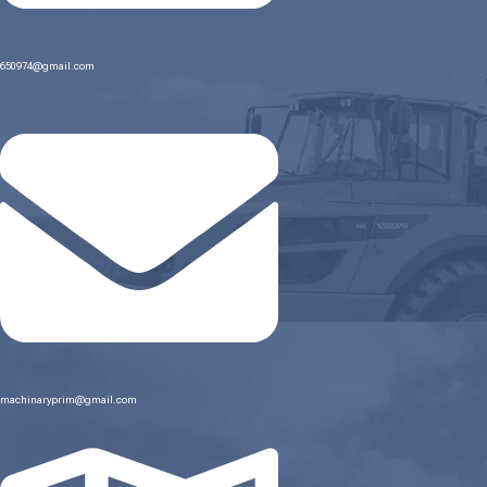
650974@gmail.com
machinaryprim@gmail.com