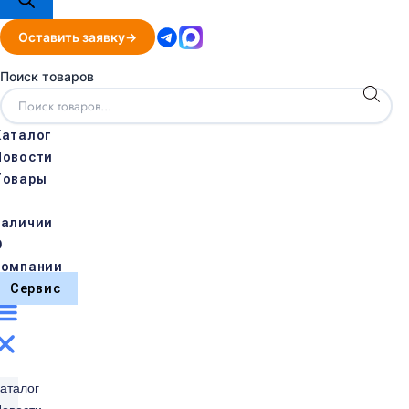
Оставить заявку
Поиск товаров
Каталог
Новости
Товары
в
наличии
О
компании
Сервис
аталог