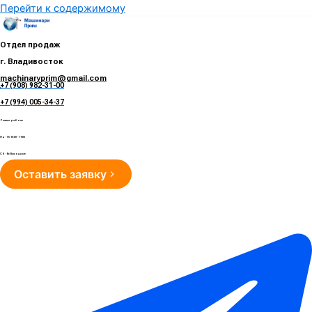
Перейти к содержимому
Отдел продаж
г. Владивосток
machinaryprim@gmail.com
+7 (908) 982-31-00
е
+7 (994) 005-34-37
Режим работы
Пн - Пт 10:00 - 19:00
Сб - Вс Выходные
Оставить заявку