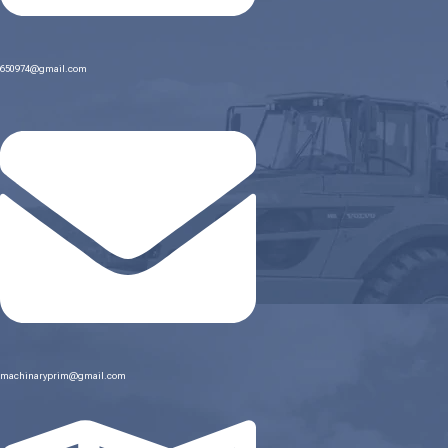
650974@gmail.com
machinaryprim@gmail.com