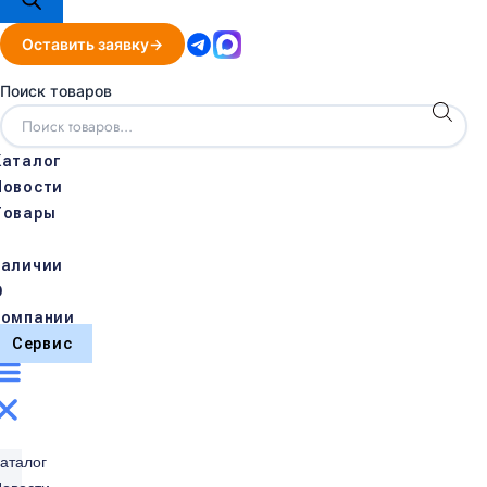
Оставить заявку
Поиск товаров
Каталог
Новости
Товары
в
наличии
О
компании
Сервис
аталог