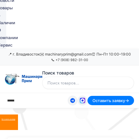
овости
Товары
В
Наличии
О
Компании
ервис
📍 г. Владивосток
✉️ machinaryprim@gmail.com
⏰ Пн–Пт 10:00–19:00
📞 +7 (908) 982-31-00
Поиск товаров
Оставить заявку
Оставить заявку