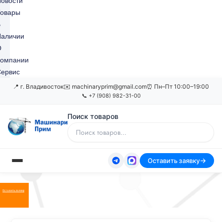
овости
Товары
В
Наличии
О
Компании
ервис
📍 г. Владивосток
✉️ machinaryprim@gmail.com
⏰ Пн–Пт 10:00–19:00
📞 +7 (908) 982-31-00
Поиск товаров
Оставить заявку
Оставить заявку