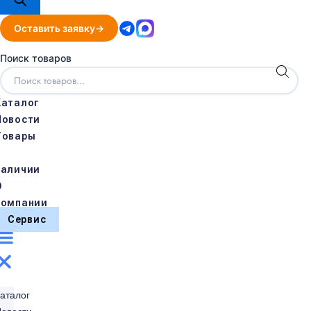
Оставить заявку
Поиск товаров
Каталог
Новости
Товары
в
наличии
О
компании
Сервис
аталог