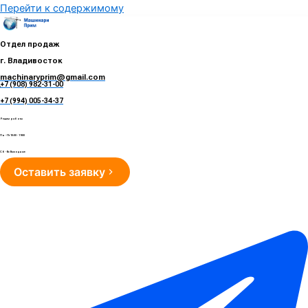
Перейти к содержимому
Отдел продаж
г. Владивосток
machinaryprim@gmail.com
+7 (908) 982-31-00
е
+7 (994) 005-34-37
Режим работы
Пн - Пт 10:00 - 19:00
Сб - Вс Выходные
Оставить заявку