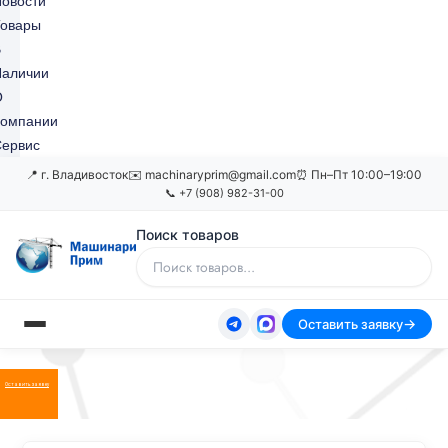
овости
Товары
В
Наличии
О
Компании
ервис
📍 г. Владивосток
✉️ machinaryprim@gmail.com
⏰ Пн–Пт 10:00–19:00
📞 +7 (908) 982-31-00
Поиск товаров
Оставить заявку
Оставить заявку