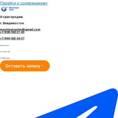
Перейти к содержимому
Отдел продаж
г. Владивосток
machinaryprim@gmail.com
+7 (908) 982-31-00
е
+7 (994) 005-34-37
Режим работы
Пн - Пт 10:00 - 19:00
Сб - Вс Выходные
Оставить заявку