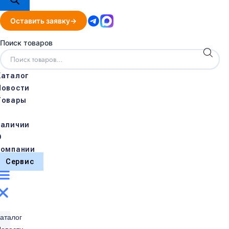
Оставить заявку
Поиск товаров
Каталог
Новости
Товары
в
наличии
О
компании
Сервис
аталог