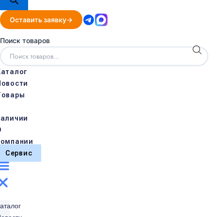
Оставить заявку
Поиск товаров
Каталог
Новости
Товары
в
наличии
О
компании
Сервис
аталог