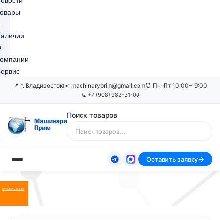
овости
Товары
В
Наличии
О
Компании
ервис
📍 г. Владивосток
✉️ machinaryprim@gmail.com
⏰ Пн–Пт 10:00–19:00
📞 +7 (908) 982-31-00
Поиск товаров
Оставить заявку
Оставить заявку