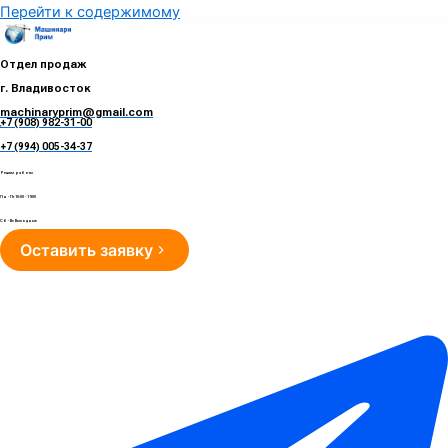
Перейти к содержимому
Отдел продаж
г. Владивосток
machinaryprim@gmail.com
+7 (908) 982-31-00
е
+7 (994) 005-34-37
Режим работы
Пн - Пт 10:00 - 19:00
Сб - Вс Выходные
Оставить заявку