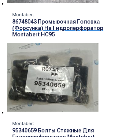
Montabert
86748043 Промывочная Головка
(форсунка) На Гидроперфоратор
Montabert HC95
Montabert
95340659 Болты Стяжные Для
Гидроперфоратора Montabert