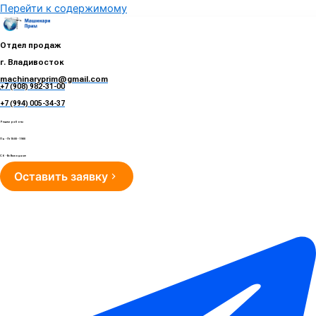
Перейти к содержимому
Отдел продаж
г. Владивосток
machinaryprim@gmail.com
+7 (908) 982-31-00
е
+7 (994) 005-34-37
Режим работы
Пн - Пт 10:00 - 19:00
Сб - Вс Выходные
Оставить заявку