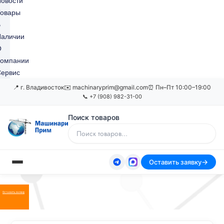
овости
Товары
В
Наличии
О
Компании
ервис
📍 г. Владивосток
✉️ machinaryprim@gmail.com
⏰ Пн–Пт 10:00–19:00
📞 +7 (908) 982-31-00
Поиск товаров
Оставить заявку
Оставить заявку