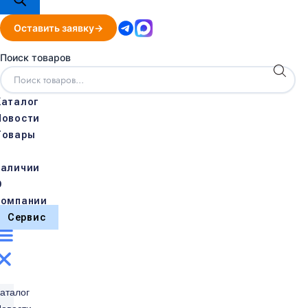
Оставить заявку
Поиск товаров
Каталог
Новости
Товары
в
наличии
О
компании
Сервис
аталог