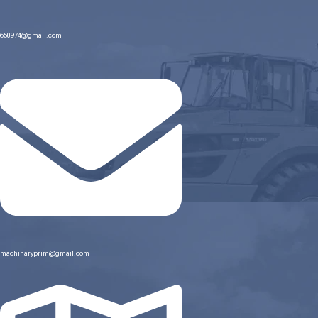
650974@gmail.com
machinaryprim@gmail.com