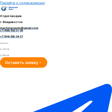
Перейти к содержимому
Отдел продаж
г. Владивосток
machinaryprim@gmail.com
+7 (908) 982-31-00
е
+7 (994) 005-34-37
Режим работы
Пн - Пт 10:00 - 19:00
Сб - Вс Выходные
Оставить заявку