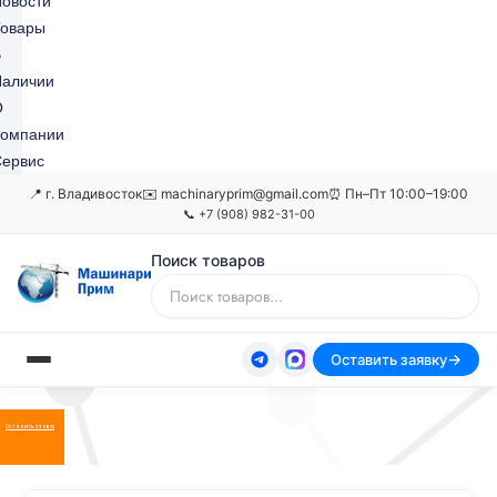
овости
Товары
В
Наличии
О
Компании
ервис
📍 г. Владивосток
✉️ machinaryprim@gmail.com
⏰ Пн–Пт 10:00–19:00
📞 +7 (908) 982-31-00
Поиск товаров
Оставить заявку
Оставить заявку