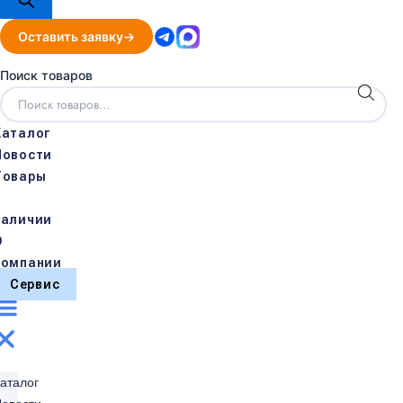
Оставить заявку
Поиск товаров
Каталог
Новости
Товары
в
наличии
О
компании
Сервис
аталог