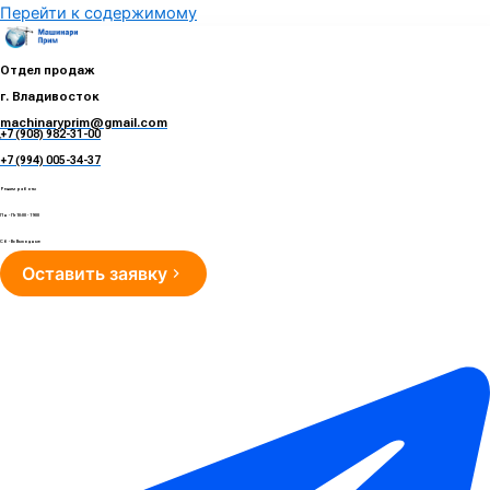
Перейти к содержимому
Отдел продаж
г. Владивосток
machinaryprim@gmail.com
+7 (908) 982-31-00
е
+7 (994) 005-34-37
Режим работы
Пн - Пт 10:00 - 19:00
Сб - Вс Выходные
Оставить заявку