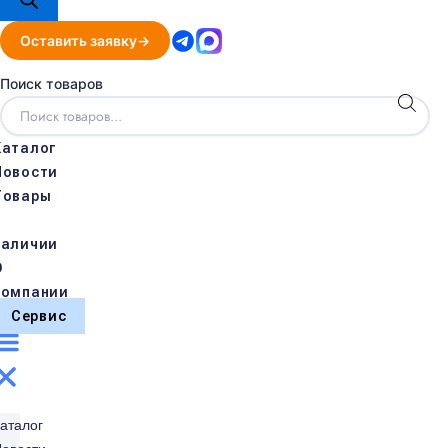
Оставить заявку
Поиск товаров
Каталог
Новости
Товары
в
наличии
О
компании
Сервис
аталог