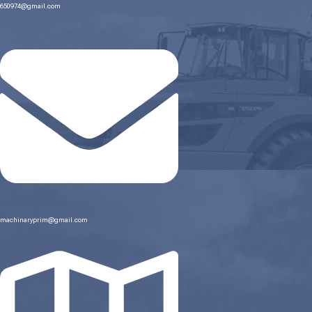
650974@gmail.com
machinaryprim@gmail.com