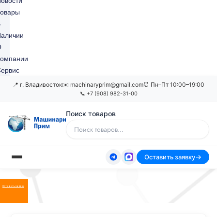
овости
Товары
В
Наличии
О
Компании
ервис
📍 г. Владивосток
✉️ machinaryprim@gmail.com
⏰ Пн–Пт 10:00–19:00
📞 +7 (908) 982-31-00
Поиск товаров
Оставить заявку
Оставить заявку