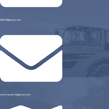
650974@gmail.com
machinaryprim@gmail.com