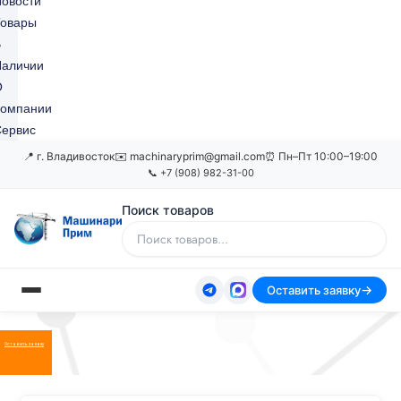
овости
Товары
В
Наличии
О
Компании
ервис
📍 г. Владивосток
✉️ machinaryprim@gmail.com
⏰ Пн–Пт 10:00–19:00
📞 +7 (908) 982-31-00
Поиск товаров
Оставить заявку
Оставить заявку