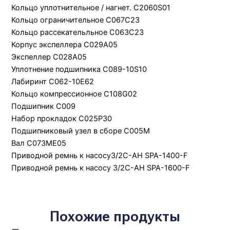
Кольцо уплотнительное / нагнет. C2060S01
Кольцо ограничительное C067C23
Кольцо рассекательльное C063C23
Корпус экспеллера C029A05
Экспеллер C028A05
Уплотнение подшипника C089-10S10
Лабиринт C062-10E62
Кольцо компрессионное C108G02
Подшипник C009
Набор прокладок C025P30
Подшипниковый узел в сборе С005M
Вал C073ME05
Приводной ремнь к насосу3/2C-АН SPA-1400-F
Приводной ремнь к насосу 3/2C-АН SPA-1600-F
Похожие продукты