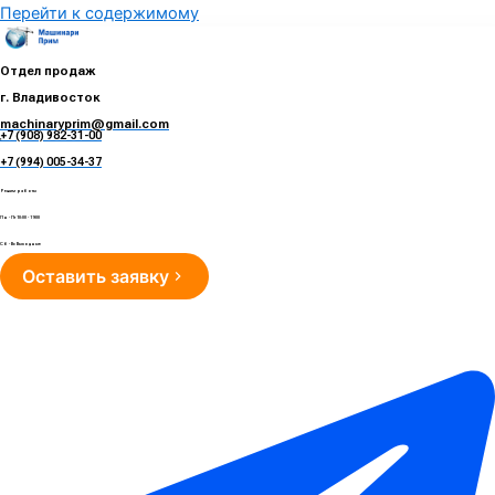
Перейти к содержимому
Отдел продаж
г. Владивосток
machinaryprim@gmail.com
+7 (908) 982-31-00
е
+7 (994) 005-34-37
Режим работы
Пн - Пт 10:00 - 19:00
Сб - Вс Выходные
Оставить заявку