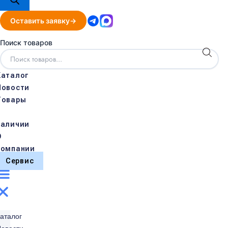
Оставить заявку
Поиск товаров
Каталог
Новости
Товары
в
наличии
О
компании
Сервис
аталог